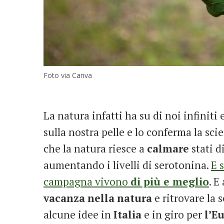
Foto via Canva
La natura infatti ha su di noi infinit
sulla nostra pelle e lo conferma la sc
che la natura riesce a
calmare
stati d
aumentando i livelli di serotonina.
E 
campagna vivono
di più e meglio
. E
vacanza
nella
natura
e ritrovare la 
alcune idee in
Italia
e in giro per
l’E