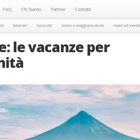
FAQ
Chi Siamo
Partner
Contatti
en
itinerari
curiosità
vivere e viaggiare verde
news ed eventi
e: le vacanze per
nità