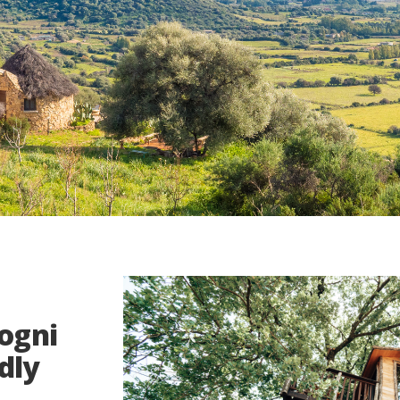
 ogni
dly