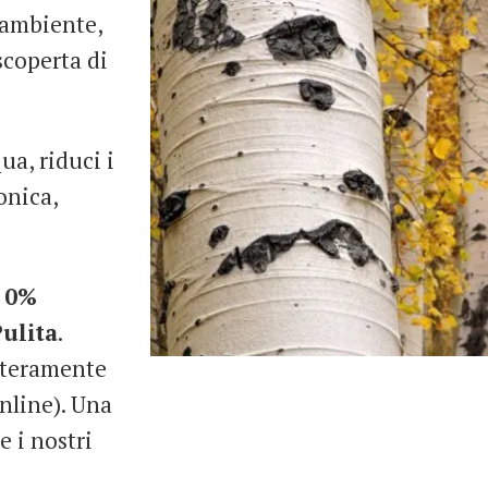
l’ambiente,
scoperta di
a, riduci i
onica,
: 0%
ulita
.
nteramente
Online). Una
e i nostri