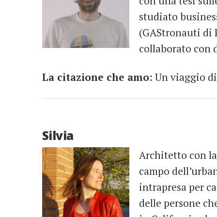
con una tesi sull
studiato busines
(GAStronauti di P
collaborato con d
La citazione che amo:
Un viaggio di
Silvia
Architetto con la
campo dell’urban
intrapresa per ca
delle persone che