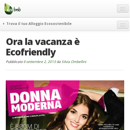
Menu
Salta
al
contenuto
Blog
Trova il tuo Alloggio Ecosostenibile
Offerte Speciali
weekend green
Ora la vacanza è
Regali
itinerari
Ecofriendly
FAQ
curiosità
vivere e viaggiare verde
Chi Siamo
Pubblicato il
settembre 2, 2013
da
Silvia Ombellini
news ed eventi
Partner
ecohotel
Contatti
rassegna stampa
Italiano
German
English
Spanish