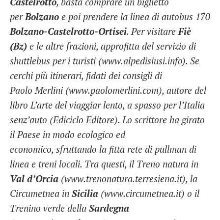
Castelrotto
, basta comprare un biglietto
per
Bolzano
e poi prendere la linea di autobus 170
Bolzano-Castelrotto-Ortisei
. Per visitare
Fiè
(Bz)
e le altre frazioni, approfitta del servizio di
shuttlebus per i turisti (www.alpedisiusi.info). Se
cerchi più itinerari, fidati dei consigli di
Paolo Merlini (www.paolomerlini.com), autore del
libro L’arte del viaggiar lento, a spasso per l’Italia
senz’auto (Ediciclo Editore). Lo scrittore ha girato
il Paese in modo ecologico ed
economico, sfruttando la fitta rete di pullman di
linea e treni locali. Tra questi, il Treno natura in
Val d’Orcia
(www.trenonatura.terresiena.
it), la
Circumetnea in
Sicilia
(www.circumetnea.it) o il
Trenino verde della
Sardegna