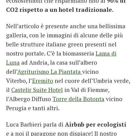
ecosostenibili che risparmiano fino al
90% di
CO2 rispetto a un hotel tradizionale
.
Nell’articolo è presente anche una bellissima
galleria, con le immagini di alcune delle più
belle strutture italiane green presenti nel
nostro portale. C’è la biomasseria
Lama di
Luna
ad Andria, la casa sull’albero
dell’
Agriturismo La Piantata
vicino
Viterbo, l’
Eremito
nel cuore dell’Umbria verde,
il
Castelir Suite Hotel
in Val di Fiemme,
l’Albergo Diffuso
Torre della Botonta
vicino
Perugia e tanti altri.
Luca Barbieri parla di
Airbnb per ecologisti
e a noi il paragone non dispiace! Il nostro