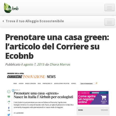
Menu
Salta
al
contenuto
Blog
Trova il tuo Alloggio Ecosostenibile
Offerte Speciali
weekend green
Prenotare una casa green:
Regali
itinerari
l’articolo del Corriere su
FAQ
curiosità
Ecobnb
vivere e viaggiare verde
Chi Siamo
news ed eventi
Partner
Pubblicato il
agosto 7, 2015
da
Chiara Marras
ecohotel
Contatti
rassegna stampa
Italiano
German
English
Spanish