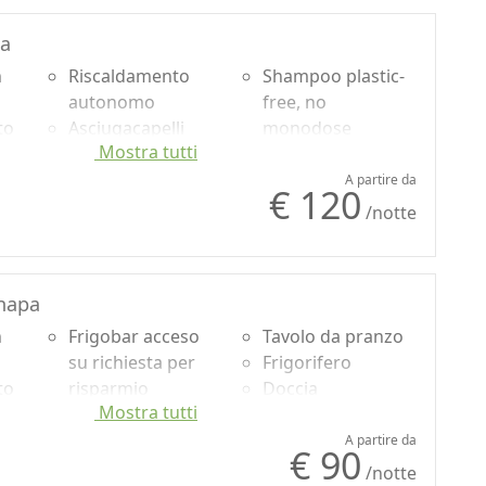
Armadio o
Ingresso
ta
Guardaroba
indipendente
n
Scrivania
Riscaldamento
Shampoo plastic-
Camino
autonomo
free, no
to
Asciugacapelli
monodose
Mostra tutti
Asciugamani
Vista giardino
usa
Scrivania
Ingresso
A partire da
€ 120
Frigorifero
indipendente
/notte
ata
Doccia
anapa
n
Frigobar acceso
Tavolo da pranzo
su richiesta per
Frigorifero
to
risparmio
Doccia
Mostra tutti
energetico
Shampoo plastic-
usa
Asciugacapelli
free, no
A partire da
€ 90
Asciugamani
monodose
/notte