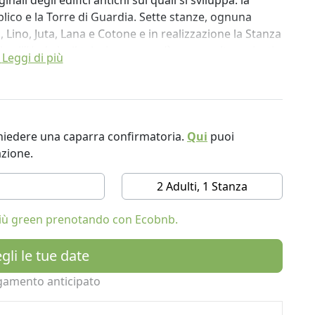
nali degli edifici antichi sui quali si sviluppa: la
blico e la Torre di Guardia. Sette stanze, ognuna
 Lino, Juta, Lana e Cotone e in realizzazione la Stanza
ti sull’Umbria, il televisore non c’è e una volta arrivati
Leggi di più
borgo per un po’.
, nelle terre del vino e dell’olio. Tra Roma, Firenze e i
Norcia, Spoleto e Todi.
temporaneo e a vecchi mobili lasciati a suggerire il
ichiedere una caparra confirmatoria.
Qui
puoi
pagna la contrada fin dalle più antiche citazioni,
azione.
otagonista di lunghe contese. Oggi è di nuovo un
eta incontaminata dove vivere romantici week-end .
2 Adulti, 1 Stanza
 più green prenotando con Ecobnb.
gli le tue date
gamento anticipato