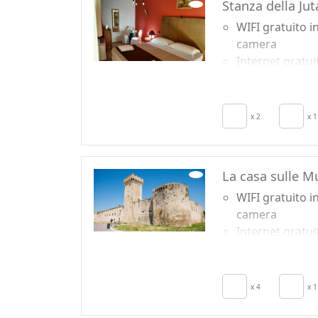
Stanza della Jut
WIFI gratuito i
camera
Internet gratui
in camera
Colazione incl
TV in camera
x 2
x 1
La casa sulle M
WIFI gratuito i
camera
Internet gratui
in camera
Colazione incl
TV in camera
x 4
x 1
Aria Condizion
Riscaldamento