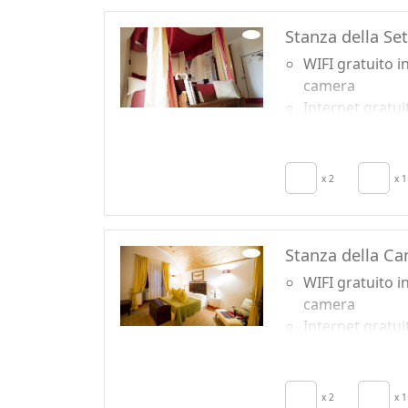
autonomo
Stanza della Se
Culla
Cucina
WIFI gratuito i
Angolo cottura
camera
Internet gratui
in camera
Colazione incl
TV in camera
x 2
x 1
Aria Condizion
Stanza della C
WIFI gratuito i
camera
Internet gratui
in camera
Colazione incl
TV in camera
x 2
x 1