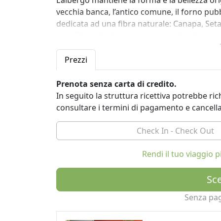
L’albergo mantiene la forma e la bellezza origi
vecchia banca, l’antico comune, il forno pub
dedicata ad una fibra naturale: Canapa, Seta,
nella Torre. Nelle stanze ci sono libri illustra
si avrà l’impressione di essere abitanti del 
Il castello è posizionato nel cuore dell’Umbria
Prezzi
vicini borghi di Montefalco, Bevagna, Trevi, 
Qui storia e natura, si fondono al design con
Prenota senza carta di credito.
lungo lavoro del tempo.
In seguito la struttura ricettiva potrebbe r
Botonta “luogo di confine”: il vocabolo accom
consultare i termini di pagamento e cancell
motivo che nel tempo ha reso il castello pr
confine, lontano dalle realtà caotiche, è m
Rendi il tuo viaggio
Sce
Senza pa