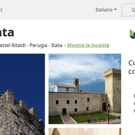
Italiano
t
G
nta
astel Ritaldi
-
Perugia
-
Italia
–
Mostra la località
C
co