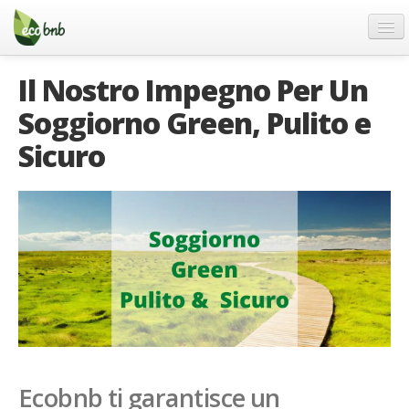
Menu
Salta
al
contenuto
Blog
Il Nostro Impegno Per Un
Offerte Speciali
Soggiorno Green, Pulito e
Regali
Sicuro
FAQ
Chi Siamo
Partner
Contatti
Italiano
German
English
Ecobnb ti garantisce un
Spanish