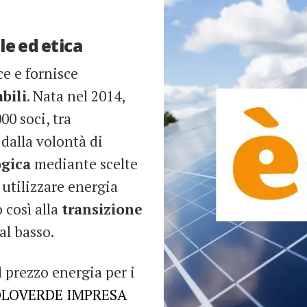
le ed etica
e e fornisce
bili
. Nata nel 2014,
00 soci, tra
dalla volontà di
ogica
mediante scelte
 utilizzare energia
 così alla
transizione
al basso.
l prezzo energia per i
SOLOVERDE IMPRESA