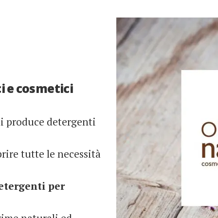
ci e cosmetici
ni produce detergenti
prire tutte le necessità
detergenti per
prime naturali ed