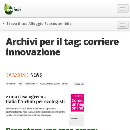
Menu
Salta
al
contenuto
Blog
Trova il tuo Alloggio Ecosostenibile
Offerte Speciali
weekend green
Archivi per il tag:
corriere
Regali
itinerari
innovazione
FAQ
curiosità
vivere e viaggiare verde
Chi Siamo
news ed eventi
Partner
ecohotel
Contatti
rassegna stampa
Italiano
German
English
Spanish