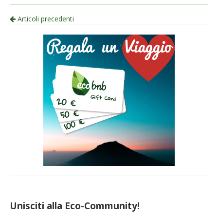
Navigazione
Articoli precedenti
per
articolo
Unisciti alla Eco-Community!