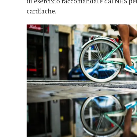
di esercizio raccomandate dal NHS per 
cardiache.