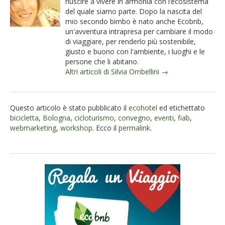
riuscire a vivere in armonia con l’ecosistema
del quale siamo parte. Dopo la nascita del
mio secondo bimbo è nato anche Ecobnb,
un'avventura intrapresa per cambiare il modo
di viaggiare, per renderlo più sostenibile,
giusto e buono con l'ambiente, i luoghi e le
persone che li abitano.
Altri articoli di Silvia Ombellini →
Questo articolo è stato pubblicato il
ecohotel
ed etichettato
bicicletta
,
Bologna
,
cicloturismo
,
convegno
,
eventi
,
fiab
,
webmarketing
,
workshop
. Ecco il
permalink
.