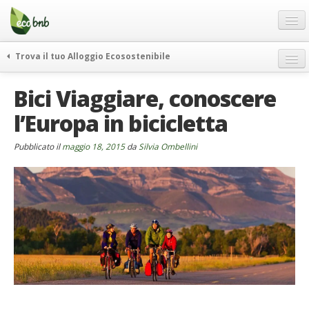
Menu
Salta
al
contenuto
Blog
Trova il tuo Alloggio Ecosostenibile
Offerte Speciali
weekend green
Bici Viaggiare, conoscere
Regali
itinerari
l’Europa in bicicletta
FAQ
curiosità
vivere e viaggiare verde
Chi Siamo
Pubblicato il
maggio 18, 2015
da
Silvia Ombellini
news ed eventi
Partner
ecohotel
Contatti
rassegna stampa
Italiano
German
English
Spanish