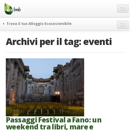
Menu
Salta
al
contenuto
Blog
Trova il tuo Alloggio Ecosostenibile
Offerte Speciali
weekend green
Archivi per il tag:
eventi
Regali
itinerari
FAQ
curiosità
vivere e viaggiare verde
Chi Siamo
news ed eventi
Partner
ecohotel
Contatti
rassegna stampa
Italiano
German
English
Passaggi Festival a Fano: un
weekend tra libri, mare e
Spanish