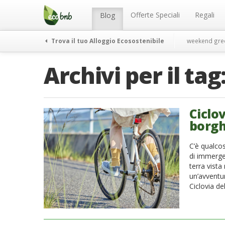
Menu
Salta
al
Offerte Speciali
Regali
Blog
contenuto
Trova il tuo Alloggio Ecosostenibile
weekend gre
Archivi per il tag
Ciclov
borghi
C’è qualcos
di immerger
terra vista
un’avventur
Ciclovia de