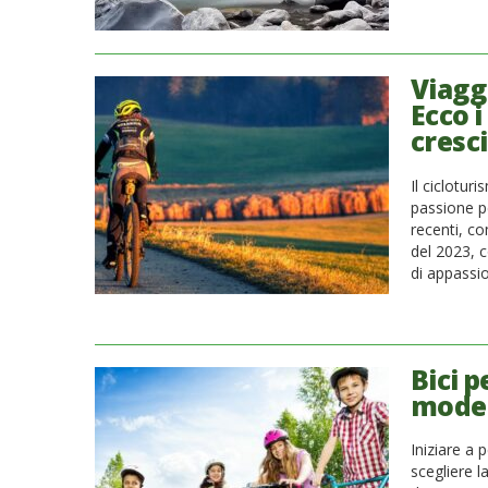
Viaggi
Ecco i
cresc
Il ciclotur
passione pe
recenti, c
del 2023, c
di appassi
Bici p
modell
Iniziare a
scegliere l