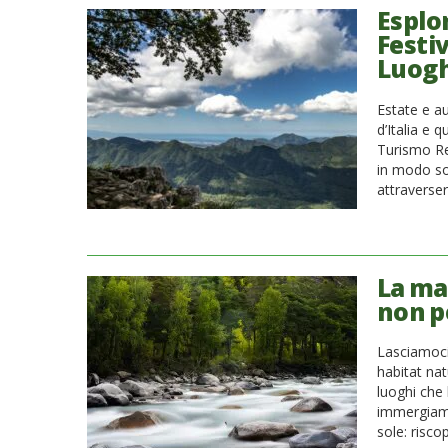
Esplor
Festiv
Luogh
Estate e au
d’Italia e 
Turismo Re
in modo sos
attraverser
La ma
non p
Lasciamoci 
habitat natu
luoghi che 
immergiamo
sole: risco