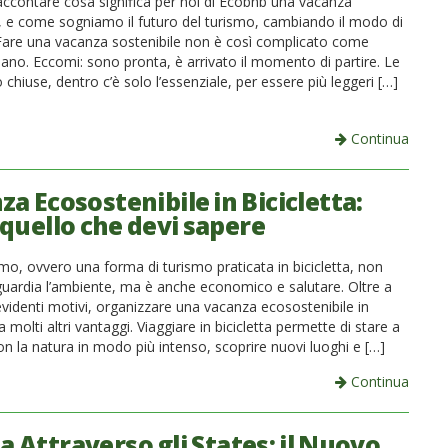
accontare cosa significa per noi di Ecobnb una vacanza
e, e come sogniamo il futuro del turismo, cambiando il modo di
 Fare una vacanza sostenibile non è così complicato come
ano. Eccomi: sono pronta, è arrivato il momento di partire. Le
 chiuse, dentro c’è solo l’essenziale, per essere più leggeri […]
Continua
a Ecosostenibile in Bicicletta:
 quello che devi sapere
ismo, ovvero una forma di turismo praticata in bicicletta, non
guardia l’ambiente, ma è anche economico e salutare. Oltre a
evidenti motivi, organizzare una vacanza ecosostenibile in
ha molti altri vantaggi. Viaggiare in bicicletta permette di stare a
n la natura in modo più intenso, scoprire nuovi luoghi e […]
Continua
la Attraverso gli States: il Nuovo