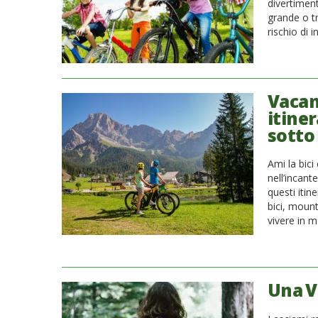
divertiment
grande o t
rischio di 
Vacanz
itine
sotto 
Ami la bici
nell’incant
questi itin
bici, mount
vivere in 
Una V