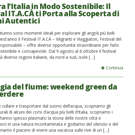
a l’Italia in Modo Sostenibile: Il
al IT.A.CÀ ti Porta alla Scoperta di
i Autentici
tunno sono momenti ideali per esplorare gli angoli più belli
quest’anno il Festival IT.A.CÀ – Migranti e Viaggiatori, Festival del
sponsabile – offre diverse opportunità straordinarie per farlo
tenibile e consapevole. Dal 9 agosto al 6 ottobre il festival
à diverse regioni italiane, da nord a sud, isole […]
Continua
gia del fiume: weekend green da
erdere
cullare e trasportare dal suono dell’acqua, scopriamo gli
rali di alcuni dei corsi d’acqua più belli d’Italia, scopriamo i
hanno spesso plasmato la storia delle nostre città e
ci in una natura incontaminata e godiamo del silenzio e del
priamo il piacere di vivere una vacanza sulle rive di un […]