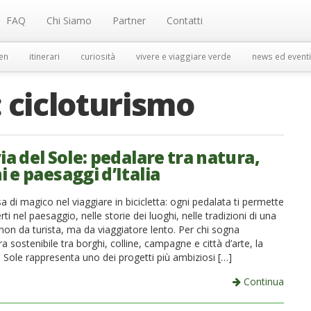
FAQ
Chi Siamo
Partner
Contatti
en
itinerari
curiosità
vivere e viaggiare verde
news ed eventi
:
cicloturismo
ia del Sole: pedalare tra natura,
 e paesaggi d’Italia
a di magico nel viaggiare in bicicletta: ogni pedalata ti permette
ti nel paesaggio, nelle storie dei luoghi, nelle tradizioni di una
 non da turista, ma da viaggiatore lento. Per chi sogna
a sostenibile tra borghi, colline, campagne e città d’arte, la
l Sole rappresenta uno dei progetti più ambiziosi […]
Continua