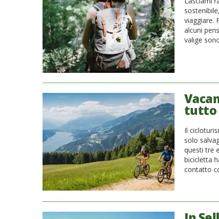
Lasciami r
sostenibil
viaggiare.
alcuni pens
valige sono
Vacanz
tutto
Il ciclotur
solo salva
questi tre 
bicicletta 
contatto co
In Sel