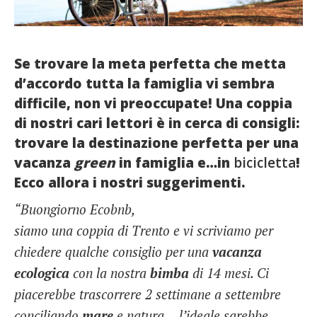
French
Italiano
Se trovare la meta perfetta che metta
d’accordo tutta la famiglia vi sembra
difficile, non vi preoccupate! Una coppia
di nostri cari lettori è in cerca di consigli:
trovare la destinazione perfetta per una
vacanza
green
in famiglia e…in
bicicletta
!
Ecco allora i nostri suggerimenti.
“Buongiorno Ecobnb,
siamo una coppia di Trento e vi scriviamo per
chiedere qualche consiglio per una
vacanza
ecologica
con la nostra
bimba
di 14 mesi. Ci
piacerebbe trascorrere 2 settimane a settembre
conciliando
mare
e natura… l’ideale sarebbe