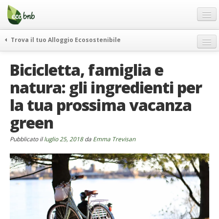
Menu
Salta
al
contenuto
Blog
Trova il tuo Alloggio Ecosostenibile
Offerte Speciali
weekend green
Bicicletta, famiglia e
Regali
itinerari
natura: gli ingredienti per
FAQ
curiosità
la tua prossima vacanza
vivere e viaggiare verde
Chi Siamo
news ed eventi
green
Partner
ecohotel
Contatti
Pubblicato il
luglio 25, 2018
da
Emma Trevisan
rassegna stampa
Italiano
German
English
Spanish