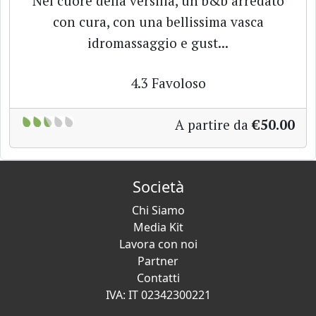
Nel cuore della versilia, un b&b arredato
con cura, con una bellissima vasca
idromassaggio e gust...
4.3
Favoloso
A partire da
€50.00
Società
Chi Siamo
Media Kit
Lavora con noi
Partner
Contatti
IVA: IT 02342300221