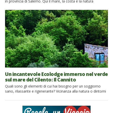
in provincia di Salerno. Qui il mare, la costa e la natura
incontaminata si uniscono in un’opera d’arte che lascia senza
fiato. Non è solo una delizia per gli occhi, è anche un luogo
ricco di esperienze “green” da intraprendere: scopriamole
insieme! Avete mai […]
Un incantevole Ecolodge immerso nel verde
sul mare del Cilento: Il Cannito
Quali sono gli elementi di cui hai bisogno per un soggiorno
sano, rilassante e rigenerante? Vicinanza alla natura o dintorni
stimolanti? Un’esperienza gastronomica straordinaria o
accoglienza calorosa? Di recente ho visitato l’ecolodge Il
Cannito. Lì ho vissuto tutto questo, e molto altro! I dintorni de
Il Cannito Situata sulle colline di Capaccio, l’ecolodge Il Cannito