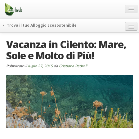
Menu
Salta
al
contenuto
Blog
Trova il tuo Alloggio Ecosostenibile
Offerte Speciali
weekend green
Vacanza in Cilento: Mare,
Regali
itinerari
Sole e Molto di Più!
FAQ
curiosità
vivere e viaggiare verde
Chi Siamo
Pubblicato il
luglio 27, 2015
da
Cristiana Pedrali
news ed eventi
Partner
ecohotel
Contatti
rassegna stampa
Italiano
German
English
Spanish