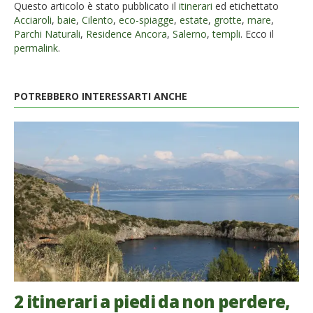
Questo articolo è stato pubblicato il
itinerari
ed etichettato
Acciaroli
,
baie
,
Cilento
,
eco-spiagge
,
estate
,
grotte
,
mare
,
Parchi Naturali
,
Residence Ancora
,
Salerno
,
templi
. Ecco il
permalink
.
POTREBBERO INTERESSARTI ANCHE
2 itinerari a piedi da non perdere,