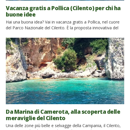
Vacanza gratis a Pollica (Cilento) per chi ha
buone idee
Hai una buona idea? Vai in vacanza gratis a Pollica, nel cuore
del Parco Nazionale del Cilento. È la proposta innovativa del
sindaco Stefano Pisani, chiamata “Prenota con un’idea la tua
vacanza a Pollica – La bellezza del Cilento al costo di una
buona idea”, che permette di vivere una vacanza gratis
contribuendo allo stesso tempo […]
Da Marina di Camerota, alla scoperta delle
meraviglie del Cilento
Una delle zone più belle e selvagge della Campania, il Cilento,