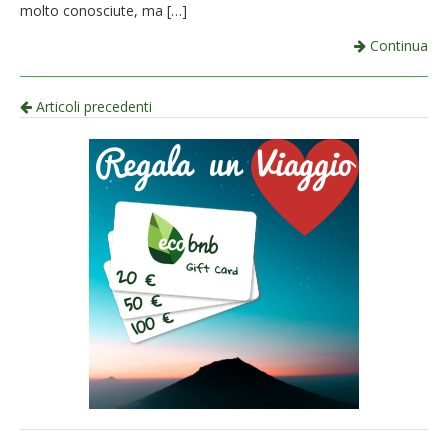
molto conosciute, ma […]
Continua
Navigazione
Articoli precedenti
per
articolo