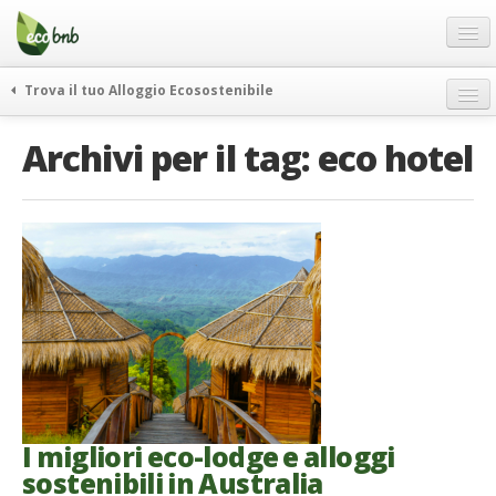
Menu
Salta
al
contenuto
Blog
Trova il tuo Alloggio Ecosostenibile
Offerte Speciali
weekend green
Archivi per il tag:
eco hotel
Regali
itinerari
FAQ
curiosità
vivere e viaggiare verde
Chi Siamo
news ed eventi
Partner
ecohotel
Contatti
rassegna stampa
Italiano
German
English
I migliori eco-lodge e alloggi
sostenibili in Australia
Spanish