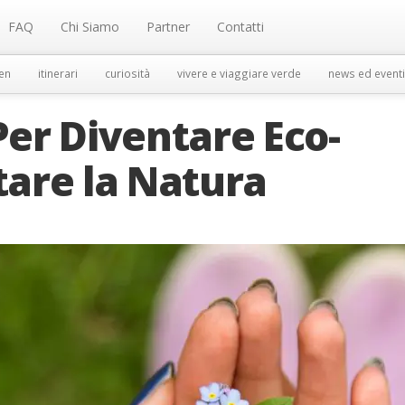
FAQ
Chi Siamo
Partner
Contatti
en
itinerari
curiosità
vivere e viaggiare verde
news ed eventi
Per Diventare Eco-
tare la Natura