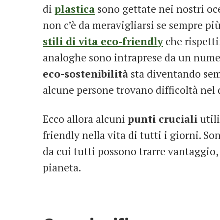
di
plastica
sono gettate nei nostri oc
non c’è da meravigliarsi se sempre pi
stili di vita eco-friendly
che rispetti
analoghe sono intraprese da un numer
eco-sostenibilità
sta diventando sem
alcune persone trovano difficoltà nel
Ecco allora alcuni
punti cruciali
util
friendly nella vita di tutti i giorni. S
da cui tutti possono trarre vantaggio, 
pianeta.