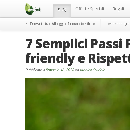
Menu
Salta
al
Offerte Speciali
Regali
Blog
contenuto
Trova il tuo Alloggio Ecosostenibile
weekend gre
7 Semplici Passi 
friendly e Rispet
Pubblicato il
febbraio 18, 2020
da
Monica Crudele