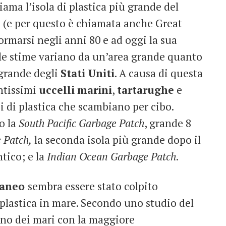
hiama l’isola di plastica più grande del
o (e per questo è chiamata anche Great
ormarsi negli anni 80 e ad oggi la sua
 le stime variano da un’area grande quanto
 grande degli
Stati Uniti
. A causa di questa
antissimi
uccelli
marini
,
tartarughe
e
i di plastica che scambiano per cibo.
o la
South Pacific Garbage Patch
, grande 8
 Patch,
la seconda isola più grande dopo il
ntico; e la
Indian Ocean Garbage Patch
.
raneo
sembra essere stato colpito
 plastica in mare. Secondo uno studio del
uno dei mari con la maggiore