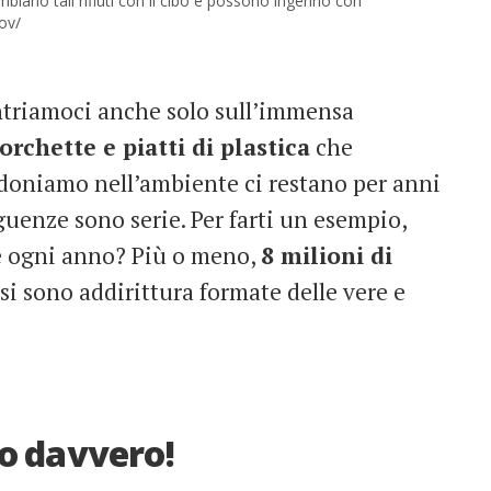
mbiano tali rifiuti con il cibo e possono ingerirlo con
ov/
ntriamoci anche solo sull’immensa
orchette e piatti di plastica
che
doniamo nell’ambiente ci restano per anni
guenze sono serie. Per farti un esempio,
re ogni anno? Più o meno,
8 milioni di
 si sono addirittura formate delle vere e
no davvero!