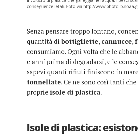
Involucro di plastica che galleggia nell’acqua. I pesci sca
conseguenze letali. Foto via http://www.photolib.noaa.g
Senza pensare troppo lontano, conce
quantità di
bottigliette
,
cannucce
,
f
consumiamo. Ogni volta che le abban
e anni prima di degradarsi, e le conse
sapevi quanti rifiuti finiscono in ma
tonnellate
. Ce ne sono così tanti che
proprie
isole di plastica
.
Isole di plastica: esisto