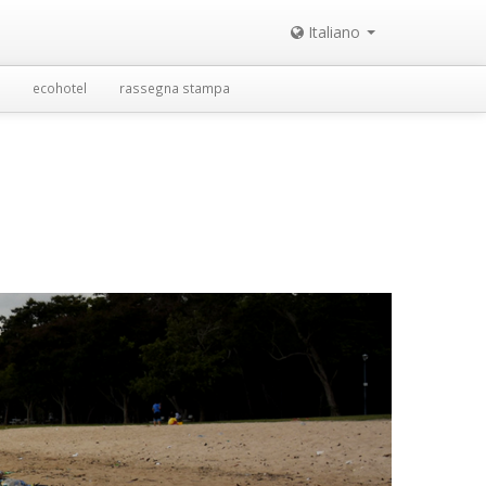
Italiano
ecohotel
rassegna stampa