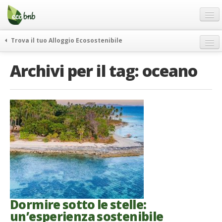
Menu
Salta
al
contenuto
Blog
Trova il tuo Alloggio Ecosostenibile
Offerte Speciali
weekend green
Archivi per il tag:
oceano
Regali
itinerari
FAQ
curiosità
vivere e viaggiare verde
Chi Siamo
news ed eventi
Partner
ecohotel
Contatti
rassegna stampa
Italiano
German
English
Dormire sotto le stelle:
un’esperienza sostenibile
Spanish