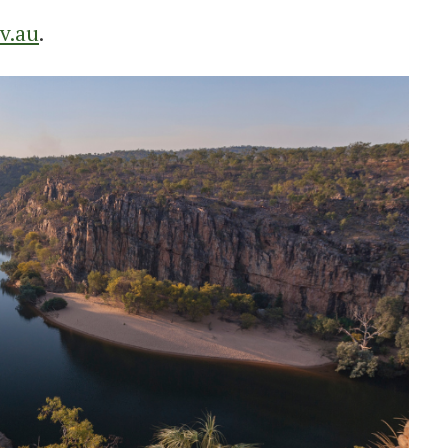
v.au
.