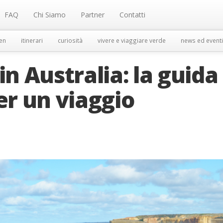
FAQ
Chi Siamo
Partner
Contatti
en
itinerari
curiosità
vivere e viaggiare verde
news ed eventi
in Australia: la guida 
er un viaggio