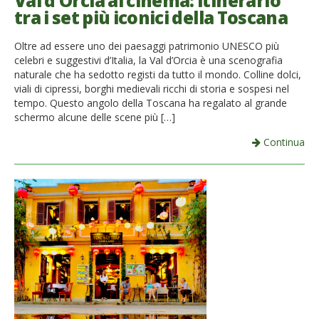
Val d’Orcia al cinema: itinerario
tra i set più iconici della Toscana
French
Oltre ad essere uno dei paesaggi patrimonio UNESCO più
Italiano
celebri e suggestivi d’Italia, la Val d’Orcia è una scenografia
naturale che ha sedotto registi da tutto il mondo. Colline dolci,
viali di cipressi, borghi medievali ricchi di storia e sospesi nel
tempo. Questo angolo della Toscana ha regalato al grande
schermo alcune delle scene più […]
Continua