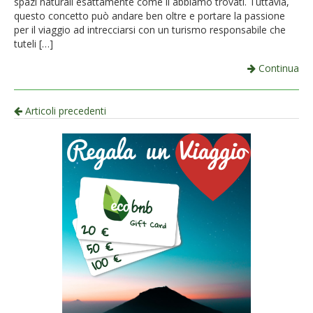
spazi naturali esattamente come li abbiamo trovati. Tuttavia,
questo concetto può andare ben oltre e portare la passione
per il viaggio ad intrecciarsi con un turismo responsabile che
tuteli […]
Continua
Navigazione
Articoli precedenti
per
articolo