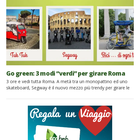
creando un perfetto ecosistema. Così, le dune litorali
proteggono la selva dai venti pieni di salsedine, […]
Go green: 3 modi “verdi” per girare Roma
3 ore e vedi tutta Roma. A metà tra un monopattino ed uno
skateboard, Segway é il nuovo mezzo più trendy per girare le
città. L’avrete forse visto in qualche film straniero, nei video
clips o sfogliando qualche rivista ed ora, eccolo sbarcare nella
città eterna per la delizia dei turisti e dei Romani veraci. […]