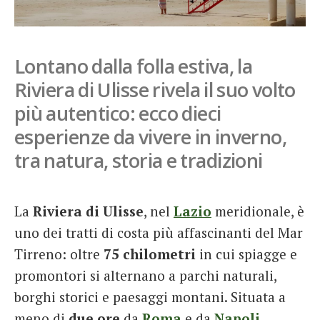
French
Italiano
Lontano dalla folla estiva, la
Riviera di Ulisse rivela il suo volto
più autentico: ecco dieci
esperienze da vivere in inverno,
tra natura, storia e tradizioni
La
Riviera di Ulisse
, nel
Lazio
meridionale, è
uno dei tratti di costa più affascinanti del Mar
Tirreno: oltre
75 chilometri
in cui spiagge e
promontori si alternano a parchi naturali,
borghi storici e paesaggi montani. Situata a
meno di
due ore
da
Roma
e da
Napoli
,