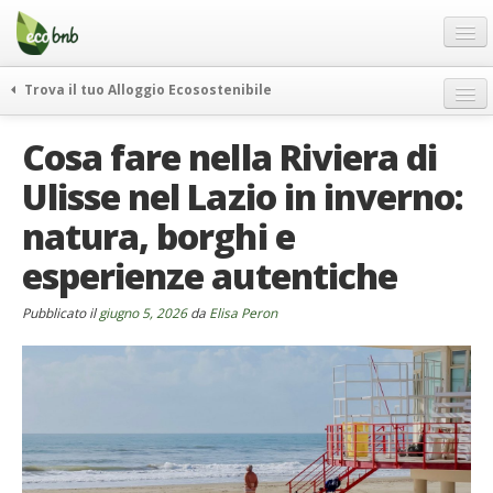
Menu
Salta
al
contenuto
Blog
Trova il tuo Alloggio Ecosostenibile
Offerte Speciali
weekend green
Cosa fare nella Riviera di
Regali
itinerari
Ulisse nel Lazio in inverno:
FAQ
curiosità
natura, borghi e
vivere e viaggiare verde
Chi Siamo
news ed eventi
esperienze autentiche
Partner
ecohotel
Contatti
Pubblicato il
giugno 5, 2026
da
Elisa Peron
rassegna stampa
Italiano
German
English
Spanish