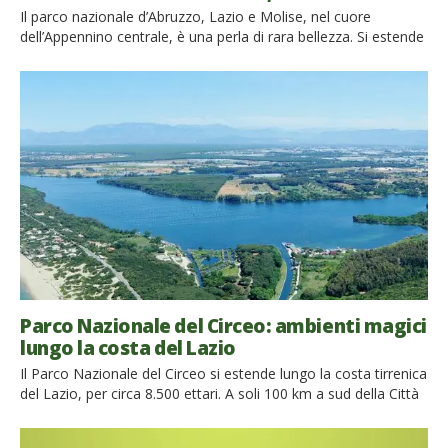
Il parco nazionale d’Abruzzo, Lazio e Molise, nel cuore
dell’Appennino centrale, è una perla di rara bellezza. Si estende
per 50.000 ettari tra le regioni di Abruzzo, Lazio e Molise ed è
uno dei parchi nazionali più antichi del territorio italiano. Venne
istituito nel 1923 per salvaguardare le specie protette che
ospita come l’orso marsicano, […]
Parco Nazionale del Circeo: ambienti magici
lungo la costa del Lazio
Il Parco Nazionale del Circeo si estende lungo la costa tirrenica
del Lazio, per circa 8.500 ettari. A soli 100 km a sud della Città
Eterna, un’area naturale protetta dove convivono ambienti
differenti ma indispensabili l’uno alla sopravvivenza dell’altro,