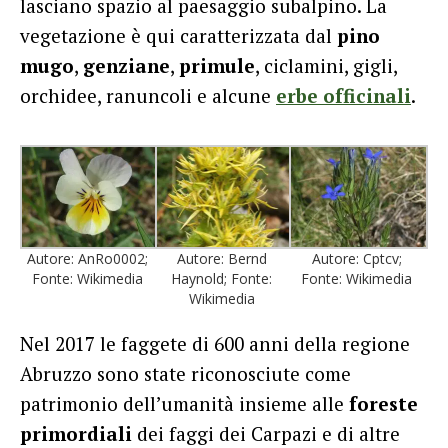
lasciano spazio al paesaggio subalpino. La
vegetazione è qui caratterizzata dal
pino
mugo
,
genziane
,
primule
, ciclamini, gigli,
orchidee, ranuncoli e alcune
erbe officinali
.
Autore: AnRo0002;
Autore: Bernd
Autore: Cptcv;
Fonte: Wikimedia
Haynold; Fonte:
Fonte: Wikimedia
Wikimedia
Nel 2017 le faggete di 600 anni della regione
Abruzzo sono state riconosciute come
patrimonio dell’umanità insieme alle
foreste
primordiali
dei faggi dei Carpazi e di altre