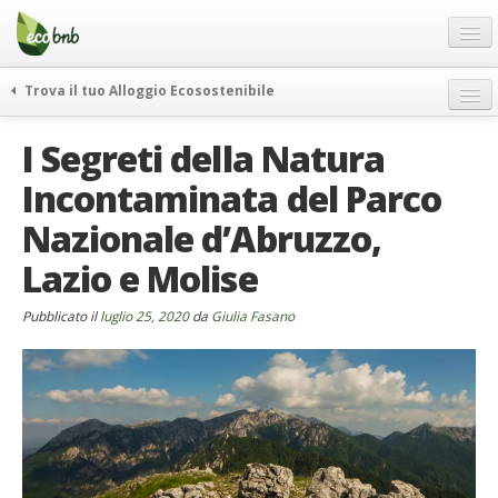
Menu
Salta
al
contenuto
Blog
Trova il tuo Alloggio Ecosostenibile
Offerte Speciali
weekend green
I Segreti della Natura
Regali
itinerari
Incontaminata del Parco
FAQ
curiosità
Nazionale d’Abruzzo,
vivere e viaggiare verde
Chi Siamo
news ed eventi
Lazio e Molise
Partner
ecohotel
Contatti
Pubblicato il
luglio 25, 2020
da
Giulia Fasano
rassegna stampa
Italiano
German
English
Spanish