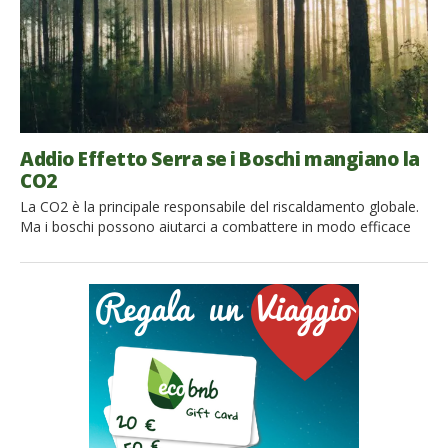
Addio Effetto Serra se i Boschi mangiano la
CO2
La CO2 è la principale responsabile del riscaldamento globale.
Ma i boschi possono aiutarci a combattere in modo efficace
l’aumento dei gas serra. Così anche in Italia nascono bellissimi
progetti seri di compensazione e neutralizzazione della CO2
per salvare il clima. Rete Clima, no profit che promuove azioni
di Corporate Social Responsibility nel settore privato e […]