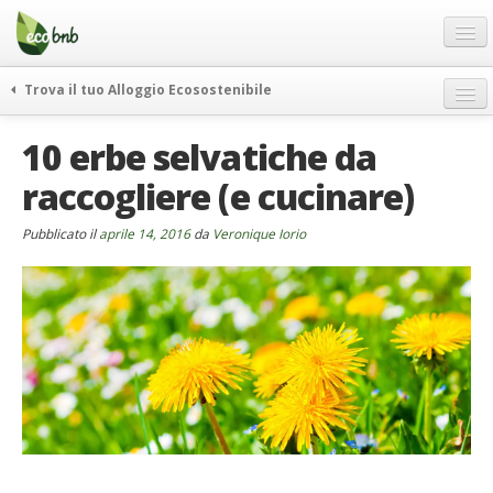
Menu
Salta
al
contenuto
Blog
Trova il tuo Alloggio Ecosostenibile
Offerte Speciali
weekend green
10 erbe selvatiche da
Regali
itinerari
raccogliere (e cucinare)
FAQ
curiosità
vivere e viaggiare verde
Chi Siamo
Pubblicato il
aprile 14, 2016
da
Veronique Iorio
news ed eventi
Partner
ecohotel
Contatti
rassegna stampa
Italiano
German
English
Spanish