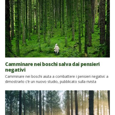
l’inquinamento domestico, neutralizzando le dannose sostanze
organiche volatili (VOC) presenti in tantissimi prodotti che
usiamo nelle nostre case. Li troviamo nei prodotti per la
pulizia, nelle vernici, […]
Camminare nei boschi salva dai pensieri
negativi
Camminare nei boschi aiuta a combattere i pensieri negativi: a
dimostrarlo c’è un nuovo studio, pubblicato sulla rivista
Proceedings of the National Academy of Sciences, condotto
all’università di Stanford dal ricercatore Gregory Bratman. Lo
studio (che potete leggere qui in inglese) ha riguardato 38
soggetti che vivono in zone urbane. Sono state sottoposte a
un questionario […]