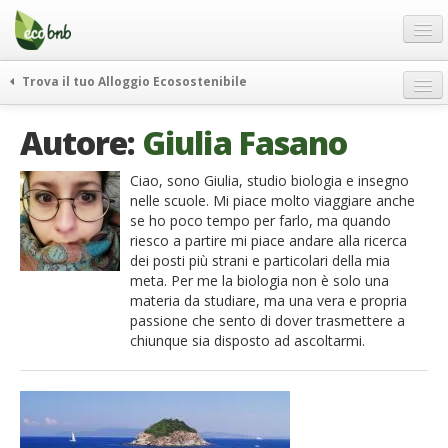
Menu
Salta
al
contenuto
Blog
Trova il tuo Alloggio Ecosostenibile
Offerte Speciali
weekend green
Autore:
Giulia Fasano
Regali
itinerari
FAQ
curiosità
Ciao, sono Giulia, studio biologia e insegno
nelle scuole. Mi piace molto viaggiare anche
vivere e viaggiare verde
Chi Siamo
se ho poco tempo per farlo, ma quando
news ed eventi
riesco a partire mi piace andare alla ricerca
Partner
dei posti più strani e particolari della mia
ecohotel
meta. Per me la biologia non è solo una
Contatti
rassegna stampa
materia da studiare, ma una vera e propria
passione che sento di dover trasmettere a
Italiano
chiunque sia disposto ad ascoltarmi.
German
English
Spanish