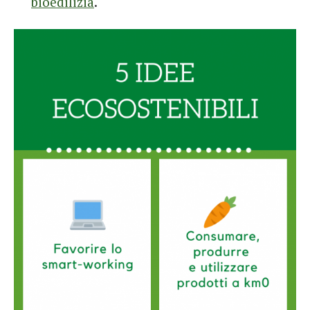
bioedilizia
.