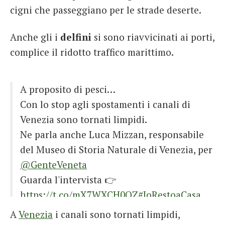
cigni che passeggiano per le strade deserte.
Anche gli i
delfini
si sono riavvicinati ai porti,
complice il ridotto traffico marittimo.
A proposito di pesci…
Con lo stop agli spostamenti i canali di
Venezia sono tornati limpidi.
Ne parla anche Luca Mizzan, responsabile
del Museo di Storia Naturale di Venezia, per
@GenteVeneta
Guarda l'intervista 👉
https://t.co/mX7WXCH0OZ
#IoRestoaCasa
con
#MUVE
@MsnVenezia
A
Venezia
i canali sono tornati limpidi,
pic.twitter.com/fo3WvJh92m