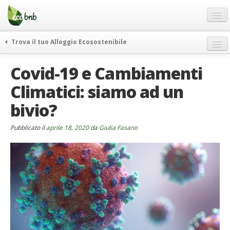
Menu
Salta
al
contenuto
Blog
Trova il tuo Alloggio Ecosostenibile
Offerte Speciali
weekend green
Covid-19 e Cambiamenti
Regali
itinerari
Climatici: siamo ad un
FAQ
curiosità
bivio?
vivere e viaggiare verde
Chi Siamo
news ed eventi
Partner
Pubblicato il
aprile 18, 2020
da
Giulia Fasano
ecohotel
Contatti
rassegna stampa
Italiano
German
English
Spanish