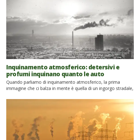
malattie che vanno da un comune raffreddore fino ad arrivare
a gravi infezioni […]
Inquinamento atmosferico: detersivi e
profumi inquinano quanto le auto
Quando parliamo di inquinamento atmosferico, la prima
immagine che ci balza in mente è quella di un ingorgo stradale,
con un milione di macchine incanalate nel traffico avvolte da
una minacciosa nube nera… e magari qualche rumore di
clacson in sottofondo. Spesso dimentichiamo che i fattori da
considerare per affrontare seriamente il tema
dell’inquinamento dell’aria sono […]