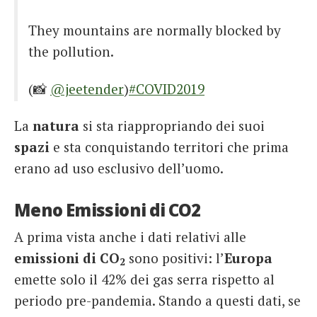
They mountains are normally blocked by
the pollution.
(📸
@jeetender
)
#COVID2019
#IndiaFightsCorona
La
natura
si sta riappropriando dei suoi
pic.twitter.com/CqUUJJbJ0q
spazi
e sta conquistando territori che prima
erano ad uso esclusivo dell’uomo.
— Muhammad Lila (@MuhammadLila)
April
4, 2020
Meno Emissioni di CO2
A prima vista anche i dati relativi alle
emissioni di CO
sono positivi: l’
Europa
2
emette solo il 42% dei gas serra rispetto al
periodo pre-pandemia. Stando a questi dati, se