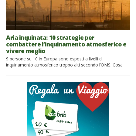
Aria inquinata: 10 strategie per
combattere l’inquinamento atmosferico e
vivere meglio
9 persone su 10 in Europa sono esposti a livelli di
inquinamento atmosferico troppo alti secondo l’OMS. Cosa
fare? Ecco il decalogo delle misure individuate da Green
Economy necessarie per sconfiggere l’inquinamento dell’aria.
Ormai da troppo tempo si sa che le nostre attività quotidiane,
anche le più semplici e scontate, hanno un notevole impatto
sull’ambiente in cui viviamo. […]