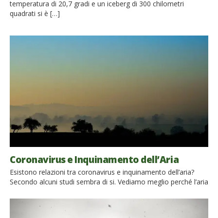
temperatura di 20,7 gradi e un iceberg di 300 chilometri
quadrati si è […]
Coronavirus e Inquinamento dell’Aria
Esistono relazioni tra coronavirus e inquinamento dell’aria?
Secondo alcuni studi sembra di si. Vediamo meglio perché l’aria
inquinata potrebbe contribuire all’aggressività e alla
propagazione del Covid-19 nel Mondo. Cos’è il Coronavirus (e il
Covid-19) I coronavirus sono una famiglia di virus che causano