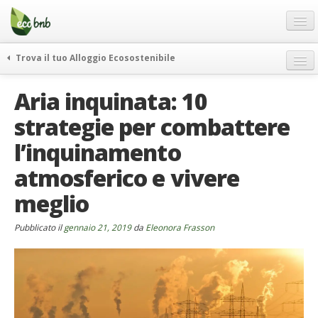
Menu
Salta
al
contenuto
Blog
Trova il tuo Alloggio Ecosostenibile
Offerte Speciali
weekend green
Aria inquinata: 10
Regali
itinerari
strategie per combattere
FAQ
curiosità
l’inquinamento
vivere e viaggiare verde
Chi Siamo
news ed eventi
atmosferico e vivere
Partner
ecohotel
meglio
Contatti
rassegna stampa
Pubblicato il
Italiano
gennaio 21, 2019
da
Eleonora Frasson
German
English
Spanish