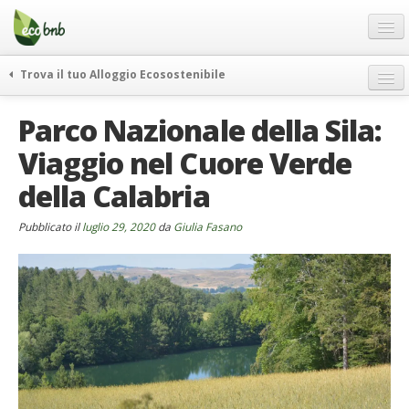
Menu
Salta
al
contenuto
Blog
Trova il tuo Alloggio Ecosostenibile
Offerte Speciali
weekend green
Parco Nazionale della Sila:
Regali
itinerari
Viaggio nel Cuore Verde
FAQ
curiosità
della Calabria
vivere e viaggiare verde
Chi Siamo
news ed eventi
Partner
Pubblicato il
luglio 29, 2020
da
Giulia Fasano
ecohotel
Contatti
rassegna stampa
Italiano
German
English
Spanish