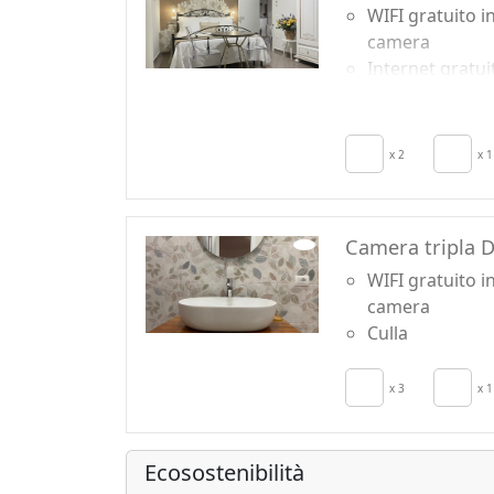
WIFI gratuito i
camera
Internet gratui
in camera
TV in camera
Aria Condizion
x 2
x 1
Cucina
Angolo cottura
Frigobar acces
Camera tripla 
su richiesta pe
WIFI gratuito i
camera
Culla
x 3
x 1
Ecosostenibilità