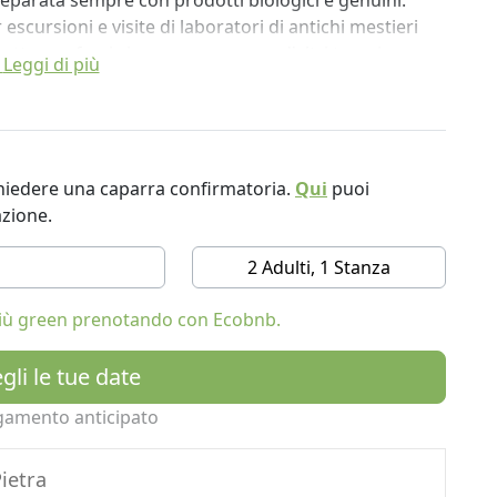
preparata sempre con prodotti biologici e genuini.
 escursioni e visite di laboratori di antichi mestieri
tutto per farvi vivere una vacanza d'altri tempi.
Leggi di più
ichiedere una caparra confirmatoria.
Qui
puoi
azione.
2 Adulti, 1 Stanza
 più green prenotando con Ecobnb.
gli le tue date
gamento anticipato
ietra