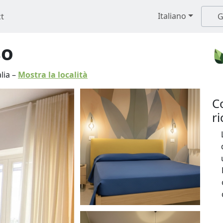
Italiano
t
G
so
alia
–
Mostra la località
C
r