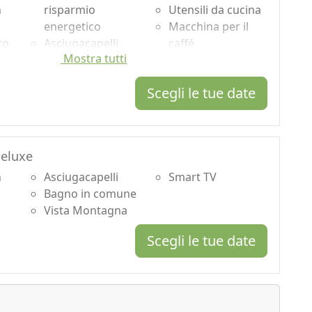
n
risparmio
Utensili da cucina
energetico
Macchina per il
to
Asciugacapelli
caffé
Mostra tutti
Terrazza
Doccia
Asciugamani
Vista Montagna
Scegli le tue date
ata
Lenzuola
Smart TV
Armadio o
Bollitore con
Guardaroba
selezione di thè e
o
Scrivania
tisane
Deluxe
r
Tavolo da pranzo
n
Asciugacapelli
Smart TV
Bagno in comune
Vista Montagna
Scegli le tue date