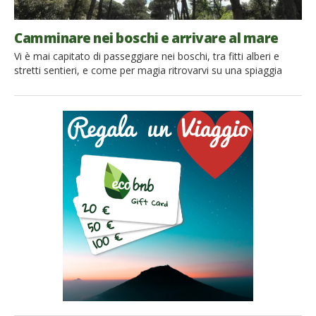
Camminare nei boschi e arrivare al mare
Vi è mai capitato di passeggiare nei boschi, tra fitti alberi e
stretti sentieri, e come per magia ritrovarvi su una spiaggia
davanti a un mare azzurro? E’ quello che può accedere se si
decide di fare un’escursione nel Parco di San Rossore, in
Toscana. A pochi chilometri dal centro di Pisa si accede in […]