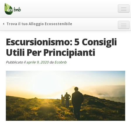
Menu
Salta
al
contenuto
Blog
Trova il tuo Alloggio Ecosostenibile
Offerte Speciali
weekend green
Escursionismo: 5 Consigli
Regali
itinerari
Utili Per Principianti
FAQ
curiosità
vivere e viaggiare verde
Chi Siamo
Pubblicato il
aprile 9, 2020
da
Ecobnb
news ed eventi
Partner
ecohotel
Contatti
rassegna stampa
Italiano
German
English
Spanish