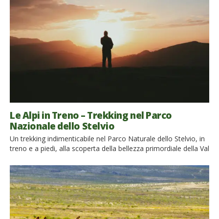
Le Alpi in Treno – Trekking nel Parco
Nazionale dello Stelvio
Un trekking indimenticabile nel Parco Naturale dello Stelvio, in
treno e a piedi, alla scoperta della bellezza primordiale della Val
di Rabbi (Trentino Alto Adige). Pronti per partire? Spettacolo in
crescendo alle porte di Trento Alla stazione di Malè, nel cuore
della Val di Sole, quasi mi dispiace scendere, tanto mi ero
abituato allo spettacolo […]