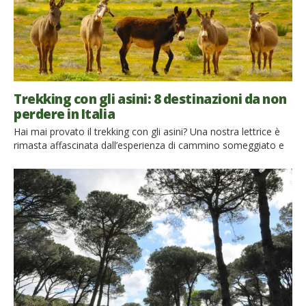
Trekking con gli asini: 8 destinazioni da non
perdere in Italia
Hai mai provato il trekking con gli asini? Una nostra lettrice è
rimasta affascinata dall’esperienza di cammino someggiato e
ci chiede dove è possibile provarlo in Italia. Ecco 8 destinazioni
per sperimentare il viaggio lento in compagnia di inseparabili
ciuchini: dall’Abruzzo, alle colline Piacentine, dal Casentino
selvaggio, all’Umbria, fino alle Alpi. Ciao, conoscete qualcuno
che organizza trekking con gli asini […]