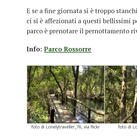
E se a fine giornata si è troppo stanc
ci si è affezionati a questi bellissimi 
parco è prenotare il pernottamento ri
Info:
Parco Rossorre
foto di Lonelytraveller_76, via flickr
foto di L