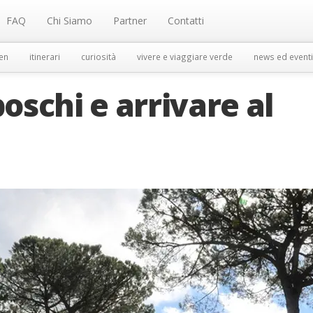
FAQ
Chi Siamo
Partner
Contatti
en
itinerari
curiosità
vivere e viaggiare verde
news ed eventi
schi e arrivare al