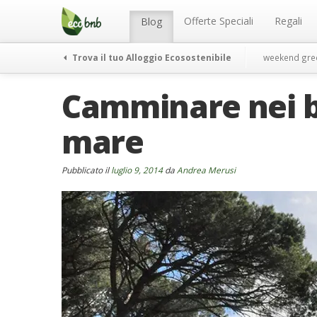
Menu
Salta
al
Offerte Speciali
Regali
Blog
contenuto
Trova il tuo Alloggio Ecosostenibile
weekend gre
Camminare nei bo
mare
Pubblicato il
luglio 9, 2014
da
Andrea Merusi