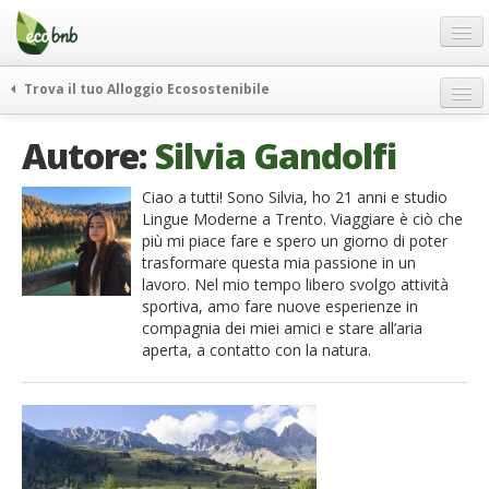
Menu
Salta
al
contenuto
Blog
Trova il tuo Alloggio Ecosostenibile
Offerte Speciali
weekend green
Autore:
Silvia Gandolfi
Regali
itinerari
FAQ
curiosità
Ciao a tutti! Sono Silvia, ho 21 anni e studio
Lingue Moderne a Trento. Viaggiare è ciò che
vivere e viaggiare verde
Chi Siamo
più mi piace fare e spero un giorno di poter
news ed eventi
trasformare questa mia passione in un
Partner
lavoro. Nel mio tempo libero svolgo attività
ecohotel
sportiva, amo fare nuove esperienze in
Contatti
rassegna stampa
compagnia dei miei amici e stare all’aria
aperta, a contatto con la natura.
Italiano
German
English
Spanish