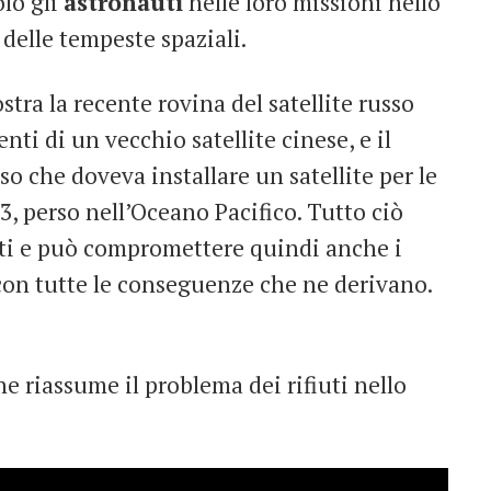
olo gli
astronauti
nelle loro missioni nello
 delle tempeste spaziali.
stra la recente rovina del satellite russo
nti di un vecchio satellite cinese, e il
so che doveva installare un satellite per le
3, perso nell’Oceano Pacifico. Tutto ciò
auti e può compromettere quindi anche i
con tutte le conseguenze che ne derivano.
he riassume il problema dei rifiuti nello