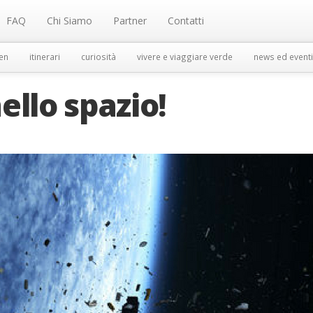
FAQ
Chi Siamo
Partner
Contatti
en
itinerari
curiosità
vivere e viaggiare verde
news ed eventi
ello spazio!