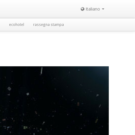
Italiano
ecohotel
rassegna stampa