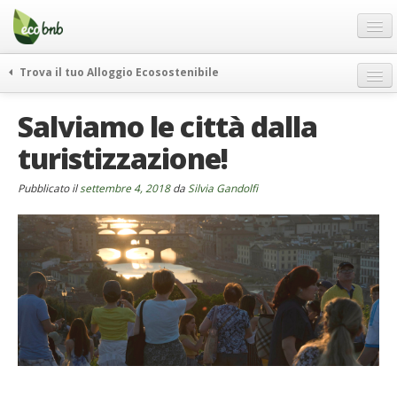
Menu
Salta
al
contenuto
Blog
Trova il tuo Alloggio Ecosostenibile
Offerte Speciali
weekend green
Salviamo le città dalla
Regali
itinerari
turistizzazione!
FAQ
curiosità
vivere e viaggiare verde
Chi Siamo
Pubblicato il
settembre 4, 2018
da
Silvia Gandolfi
news ed eventi
Partner
ecohotel
Contatti
rassegna stampa
Italiano
German
English
Spanish