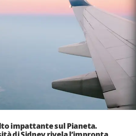
to impattante sul Pianeta.
ità di Sidney rivela l’impronta