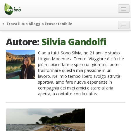
Menu
Salta
al
contenuto
Blog
Trova il tuo Alloggio Ecosostenibile
Offerte Speciali
weekend green
Autore:
Silvia Gandolfi
Regali
itinerari
FAQ
curiosità
Ciao a tutti! Sono Silvia, ho 21 anni e studio
Lingue Moderne a Trento. Viaggiare è ciò che
vivere e viaggiare verde
Chi Siamo
più mi piace fare e spero un giorno di poter
news ed eventi
trasformare questa mia passione in un
Partner
lavoro. Nel mio tempo libero svolgo attività
ecohotel
sportiva, amo fare nuove esperienze in
Contatti
rassegna stampa
compagnia dei miei amici e stare all’aria
aperta, a contatto con la natura.
Italiano
German
English
Spanish