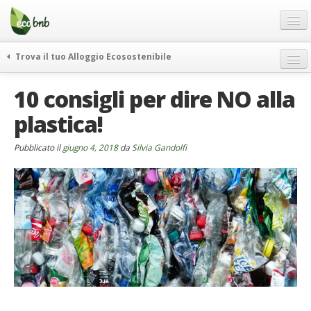
Menu
Salta
al
contenuto
Blog
Trova il tuo Alloggio Ecosostenibile
Offerte Speciali
weekend green
10 consigli per dire NO alla
Regali
itinerari
plastica!
FAQ
curiosità
vivere e viaggiare verde
Chi Siamo
Pubblicato il
giugno 4, 2018
da
Silvia Gandolfi
news ed eventi
Partner
ecohotel
Contatti
rassegna stampa
Italiano
German
English
Spanish