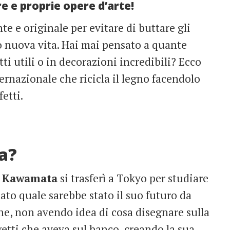
re e proprie opere d’arte!
e e originale per evitare di buttare gli
ro nuova vita. Hai mai pensato a quante
tti utili o in decorazioni incredibili? Ecco
ternazionale che ricicla il legno facendolo
fetti.
a?
i Kawamata
si trasferì a Tokyo per studiare
to quale sarebbe stato il suo futuro da
che, non avendo idea di cosa disegnare sulla
getti che aveva sul banco, creando la sua