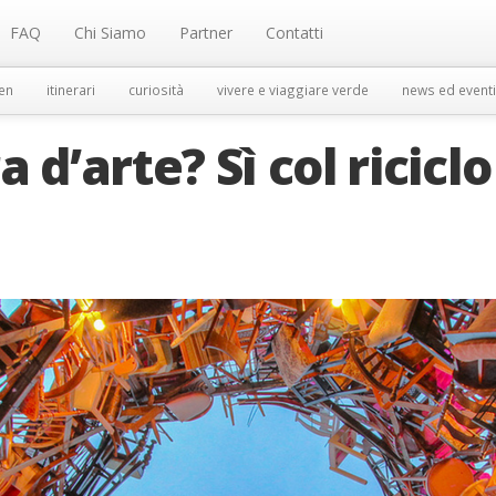
FAQ
Chi Siamo
Partner
Contatti
en
itinerari
curiosità
vivere e viaggiare verde
news ed eventi
 d’arte? Sì col riciclo