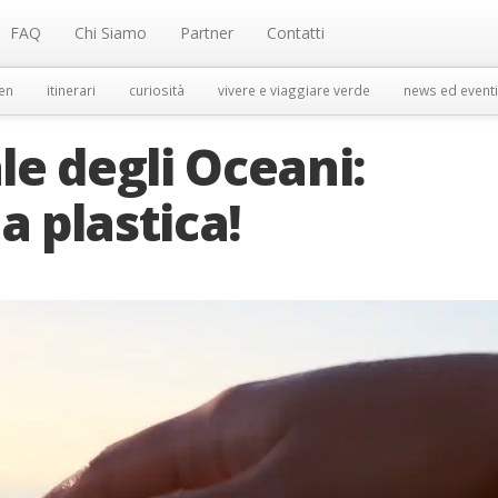
FAQ
Chi Siamo
Partner
Contatti
en
itinerari
curiosità
vivere e viaggiare verde
news ed eventi
e degli Oceani:
a plastica!