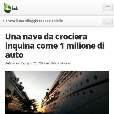
Menu
Salta
al
contenuto
Blog
Trova il tuo Alloggio Ecosostenibile
Offerte Speciali
weekend green
Una nave da crociera
Regali
itinerari
inquina come 1 milione di
FAQ
curiosità
auto
vivere e viaggiare verde
Chi Siamo
news ed eventi
Partner
Pubblicato il
giugno 26, 2017
da
Chiara Marras
ecohotel
Contatti
rassegna stampa
Italiano
German
English
Spanish