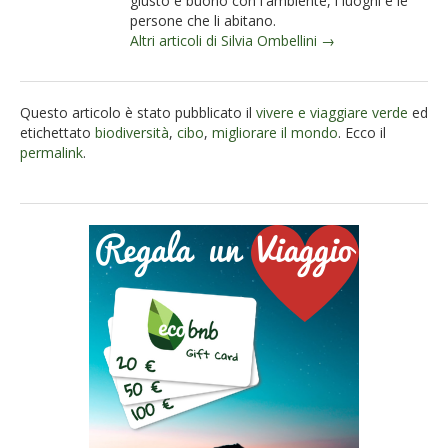
giusto e buono con l'ambiente, i luoghi e le
persone che li abitano.
Altri articoli di Silvia Ombellini →
Questo articolo è stato pubblicato il
vivere e viaggiare verde
ed
etichettato
biodiversità
,
cibo
,
migliorare il mondo
. Ecco il
permalink
.