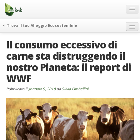
Menu
Salta
al
contenuto
Blog
Trova il tuo Alloggio Ecosostenibile
Offerte Speciali
weekend green
Il consumo eccessivo di
Regali
itinerari
carne sta distruggendo il
FAQ
curiosità
nostro Pianeta: il report di
vivere e viaggiare verde
Chi Siamo
news ed eventi
WWF
Partner
ecohotel
Contatti
Pubblicato il
gennaio 9, 2018
da
Silvia Ombellini
rassegna stampa
Italiano
German
English
Spanish