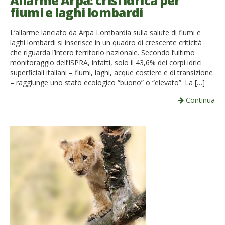
Allarme Arpa: crisi idrica per
fiumi e laghi lombardi
French
L’allarme lanciato da Arpa Lombardia sulla salute di fiumi e
Italiano
laghi lombardi si inserisce in un quadro di crescente criticità
che riguarda l’intero territorio nazionale. Secondo l’ultimo
monitoraggio dell’ISPRA, infatti, solo il 43,6% dei corpi idrici
superficiali italiani – fiumi, laghi, acque costiere e di transizione
– raggiunge uno stato ecologico “buono” o “elevato”. La […]
Continua