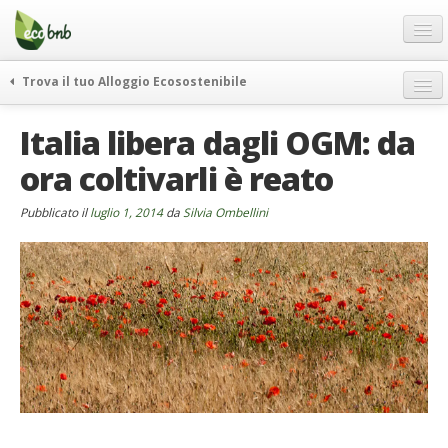
Menu
Salta
al
contenuto
Blog
Trova il tuo Alloggio Ecosostenibile
Offerte Speciali
weekend green
Italia libera dagli OGM: da
Regali
itinerari
ora coltivarli è reato
FAQ
curiosità
vivere e viaggiare verde
Chi Siamo
Pubblicato il
luglio 1, 2014
da
Silvia Ombellini
news ed eventi
Partner
ecohotel
Contatti
rassegna stampa
Italiano
German
English
Spanish