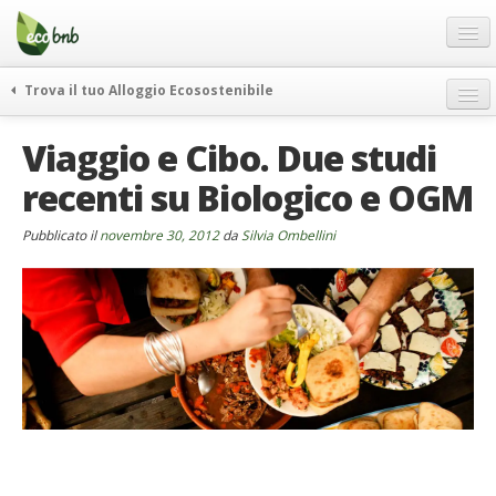
Menu
Salta
al
contenuto
Blog
Trova il tuo Alloggio Ecosostenibile
Offerte Speciali
weekend green
Viaggio e Cibo. Due studi
Regali
itinerari
recenti su Biologico e OGM
FAQ
curiosità
vivere e viaggiare verde
Chi Siamo
Pubblicato il
novembre 30, 2012
da
Silvia Ombellini
news ed eventi
Partner
ecohotel
Contatti
rassegna stampa
Italiano
German
English
Spanish