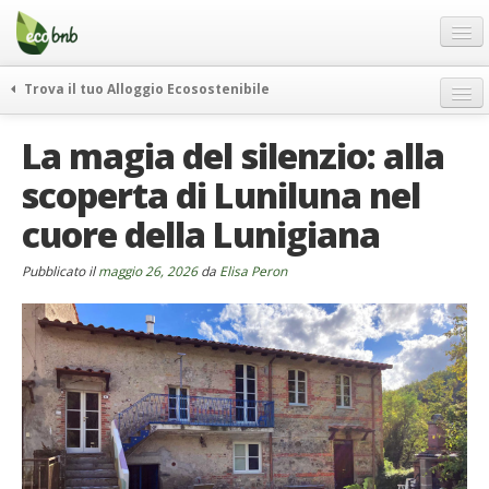
Menu
Salta
al
contenuto
Blog
Trova il tuo Alloggio Ecosostenibile
Offerte Speciali
weekend green
La magia del silenzio: alla
Regali
itinerari
scoperta di Luniluna nel
FAQ
curiosità
cuore della Lunigiana
vivere e viaggiare verde
Chi Siamo
news ed eventi
Partner
Pubblicato il
maggio 26, 2026
da
Elisa Peron
ecohotel
Contatti
rassegna stampa
Italiano
German
English
Spanish