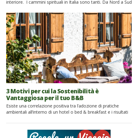
interiore. I cammini spirituali in Italia sono tanti. Da Nord a Sud
è possibile partire per antiche vie di pellegrinaggio che invitano
alla ricerca interiore. Non necessariamente cammini religiosi
ma percorsi per perdersi e ritrovarsi, trovando una nuova
dimensione attraverso la meditazione. Il cammino è un
elemento costante […]
3 Motivi per cui la Sostenibilità è
Vantaggiosa per il tuo B&B
Esiste una correlazione positiva tra l’adozione di pratiche
ambientali all’interno di un hotel o bed & breakfast e i risultati
economici della struttura stessa. Ci sono sempre più studi e
autori a sostenerlo e sempre più host che lo confermano. Oggi
analizzeremo nel dettaglio alcuni dei vantaggi di avere una
struttura green ed eco-sostenibile. Se sei […]