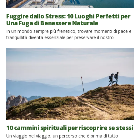
Fuggire dallo Stress: 10 Luoghi Perfetti per
Una Fuga di Benessere Naturale
In un mondo sempre più frenetico, trovare momenti di pace e
tranquillità diventa essenziale per preservare il nostro
benessere. Questo articolo esplora 10 luoghi perfetti per una
fuga di benessere naturale, tutti disponibili nel catalogo di
Ecobnb, in cui la bellezza della natura si fonde con
l’opportunità di rilassarsi e rigenerarsi. Scopriamo insieme
come questi […]
10 cammini spirituali per riscoprire se stessi
Un viaggio nel viaggio, un percorso che è prima di tutto