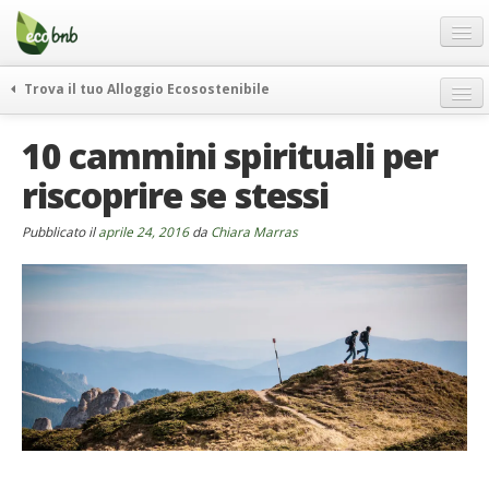
Menu
Salta
al
contenuto
Blog
Trova il tuo Alloggio Ecosostenibile
Offerte Speciali
weekend green
10 cammini spirituali per
Regali
itinerari
riscoprire se stessi
FAQ
curiosità
vivere e viaggiare verde
Chi Siamo
Pubblicato il
aprile 24, 2016
da
Chiara Marras
news ed eventi
Partner
ecohotel
Contatti
rassegna stampa
Italiano
German
English
Spanish