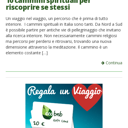
10 cammini spirituali per
riscoprire se stessi
French
Un viaggio nel viaggio, un percorso che è prima di tutto
Italiano
interiore. I cammini spirituali in Italia sono tanti. Da Nord a Sud
è possibile partire per antiche vie di pellegrinaggio che invitano
alla ricerca interiore. Non necessariamente cammini religiosi
ma percorsi per perdersi e ritrovarsi, trovando una nuova
dimensione attraverso la meditazione. Il cammino è un
elemento costante […]
Continua