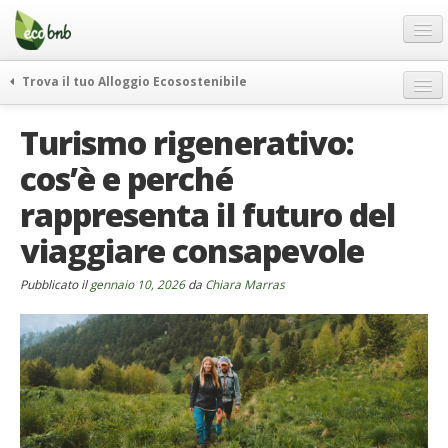
Menu
Salta
al
contenuto
Blog
Trova il tuo Alloggio Ecosostenibile
Offerte Speciali
weekend green
Turismo rigenerativo:
Regali
itinerari
cos’è e perché
FAQ
curiosità
rappresenta il futuro del
vivere e viaggiare verde
Chi Siamo
news ed eventi
viaggiare consapevole
Partner
ecohotel
Contatti
Pubblicato il
gennaio 10, 2026
da
Chiara Marras
rassegna stampa
Italiano
German
English
Spanish