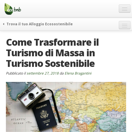
Menu
Salta
al
contenuto
Blog
Trova il tuo Alloggio Ecosostenibile
Offerte Speciali
weekend green
Come Trasformare il
Regali
itinerari
Turismo di Massa in
FAQ
curiosità
Turismo Sostenibile
vivere e viaggiare verde
Chi Siamo
news ed eventi
Partner
Pubblicato il
settembre 27, 2018
da
Elena Bragantini
ecohotel
Contatti
rassegna stampa
Italiano
German
English
Spanish