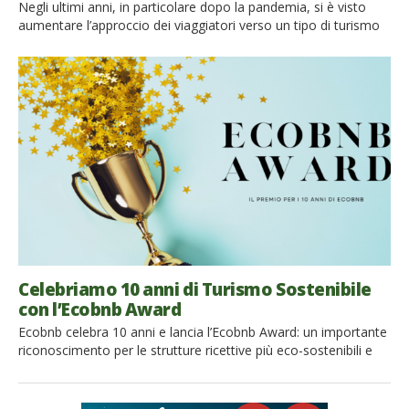
Negli ultimi anni, in particolare dopo la pandemia, si è visto
aumentare l’approccio dei viaggiatori verso un tipo di turismo
più sostenibile. Questo trend si riflette sia sulle modalità di
trasporto, favorendo spostamenti più ecologici, sia su alloggi e
destinazioni, per i quali prevalgono scelte più consapevoli.
Quello sostenibile è un tipo di turismo che […]
Celebriamo 10 anni di Turismo Sostenibile
con l’Ecobnb Award
Ecobnb celebra 10 anni e lancia l’Ecobnb Award: un importante
riconoscimento per le strutture ricettive più eco-sostenibili e
innovative d’Europa. 10 anni di Ecobnb: un compleanno
dedicato alla sostenibilità Ecobnb, la prima piattaforma globale
per il turismo sostenibile, spegne 10 candeline e lo fa in grande