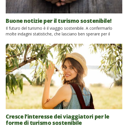
Buone notizie per il turismo sostenibile!
Il futuro del turismo è il viaggio sostenibile. A confermarlo
molte indagini statistiche, che lasciano ben sperare per il
futuro del turismo e dell’ambiente. La nuova tendenza è infatti
viaggiare eco! Scopriamo insieme i dati delle indagini Il quarto
rapporto “Gli italiani, il turismo sostenibile e l’ecoturismo“, a
cura della Fondazione UniVerde, in collaborazione con Ipr […]
Cresce l’interesse dei viaggiatori per le
forme di turismo sostenibile